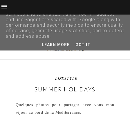
This site uses cookies from Google to deliver its
services and to analyze traffic. Your IP address
and user-agent are shared with Google along with
performance and security metrics to ensure quality
of service, generate usage statistics, and to detect
and address abuse.
LEARN MORE
GOT IT
LIFESTYLE
SUMMER HOLIDAYS
Quelques photos pour partager avec vous mon
séjour au bord de la Méditerranée.