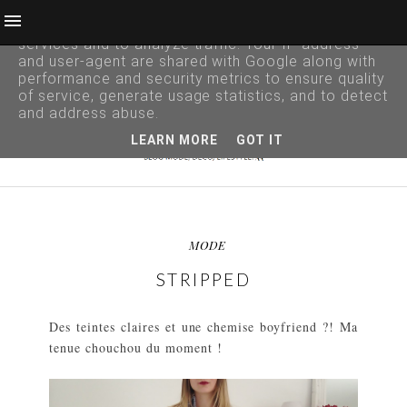
This site uses cookies from Google to deliver its
services and to analyze traffic. Your IP address
and user-agent are shared with Google along with
performance and security metrics to ensure quality
of service, generate usage statistics, and to detect
and address abuse.
LEARN MORE
GOT IT
MODE
STRIPPED
Des teintes claires et une chemise boyfriend ?! Ma
tenue chouchou du moment !