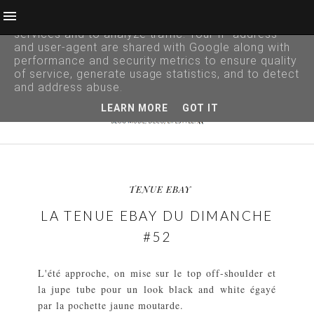
This site uses cookies from Google to deliver its
services and to analyze traffic. Your IP address
and user-agent are shared with Google along with
performance and security metrics to ensure quality
of service, generate usage statistics, and to detect
and address abuse.
LEARN MORE
GOT IT
TENUE EBAY
LA TENUE EBAY DU DIMANCHE
#52
L'été approche, on mise sur le top off-shoulder et
la jupe tube pour un look black and white égayé
par la pochette jaune moutarde.