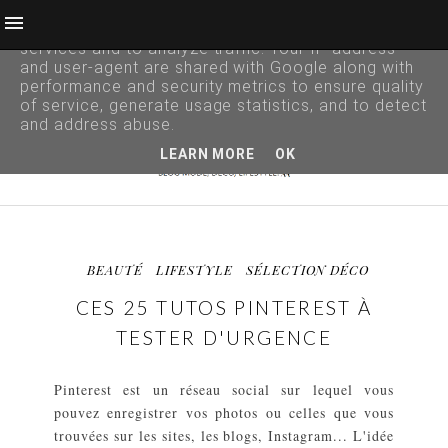
This site uses cookies from Google to deliver its
services and to analyze traffic. Your IP address
and user-agent are shared with Google along with
performance and security metrics to ensure quality
of service, generate usage statistics, and to detect
and address abuse.
LEARN MORE
OK
BEAUTÉ
LIFESTYLE
SÉLECTION DÉCO
CES 25 TUTOS PINTEREST À
TESTER D'URGENCE
Pinterest est un réseau social sur lequel vous
pouvez enregistrer vos photos ou celles que vous
trouvées sur les sites, les blogs, Instagram... L'idée