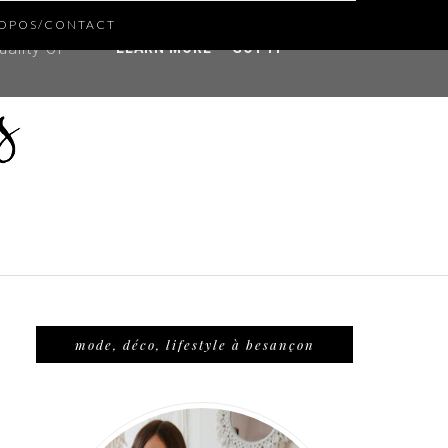
ROPOS/CONTACT
ddress and
ality of
LEARN MORE
GOT IT
mode, déco, lifestyle à besançon