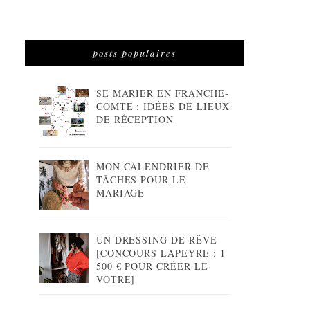
posts populaires
SE MARIER EN FRANCHE-
COMTE : IDÉES DE LIEUX
DE RÉCEPTION
MON CALENDRIER DE
TÂCHES POUR LE
MARIAGE
UN DRESSING DE RÊVE
[CONCOURS LAPEYRE : 1
500 € POUR CRÉER LE
VÔTRE]