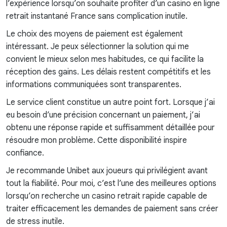
l’expérience lorsqu’on souhaite profiter d’un casino en ligne
retrait instantané France sans complication inutile.
Le choix des moyens de paiement est également
intéressant. Je peux sélectionner la solution qui me
convient le mieux selon mes habitudes, ce qui facilite la
réception des gains. Les délais restent compétitifs et les
informations communiquées sont transparentes.
Le service client constitue un autre point fort. Lorsque j’ai
eu besoin d’une précision concernant un paiement, j’ai
obtenu une réponse rapide et suffisamment détaillée pour
résoudre mon problème. Cette disponibilité inspire
confiance.
Je recommande Unibet aux joueurs qui privilégient avant
tout la fiabilité. Pour moi, c’est l’une des meilleures options
lorsqu’on recherche un casino retrait rapide capable de
traiter efficacement les demandes de paiement sans créer
de stress inutile.