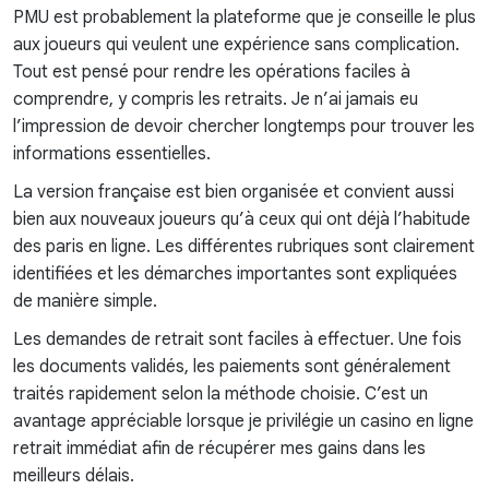
PMU est probablement la plateforme que je conseille le plus
aux joueurs qui veulent une expérience sans complication.
Tout est pensé pour rendre les opérations faciles à
comprendre, y compris les retraits. Je n’ai jamais eu
l’impression de devoir chercher longtemps pour trouver les
informations essentielles.
La version française est bien organisée et convient aussi
bien aux nouveaux joueurs qu’à ceux qui ont déjà l’habitude
des paris en ligne. Les différentes rubriques sont clairement
identifiées et les démarches importantes sont expliquées
de manière simple.
Les demandes de retrait sont faciles à effectuer. Une fois
les documents validés, les paiements sont généralement
traités rapidement selon la méthode choisie. C’est un
avantage appréciable lorsque je privilégie un casino en ligne
retrait immédiat afin de récupérer mes gains dans les
meilleurs délais.