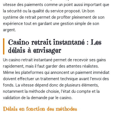
vitesse des paiements comme un point aussi important que
la sécurité ou la qualité du service proposé. Un bon
système de retrait permet de profiter pleinement de son
expérience tout en gardant une gestion simple de son
argent.
Casino retrait instantané : Les
délais à envisager
Un casino retrait instantané permet de recevoir ses gains
rapidement, mais il faut garder des attentes réalistes.
Même les plateformes qui annoncent un paiement immédiat
doivent effectuer un traitement technique avant l’envoi des
fonds. La vitesse dépend donc de plusieurs éléments,
notamment la méthode choisie, l’état du compte et la
validation de la demande par le casino.
Délais en fonction des méthodes