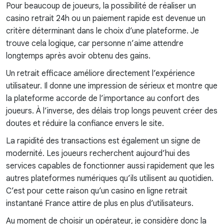
Pour beaucoup de joueurs, la possibilité de réaliser un
casino retrait 24h ou un paiement rapide est devenue un
critère déterminant dans le choix d’une plateforme. Je
trouve cela logique, car personne n’aime attendre
longtemps après avoir obtenu des gains.
Un retrait efficace améliore directement l’expérience
utilisateur. Il donne une impression de sérieux et montre que
la plateforme accorde de l’importance au confort des
joueurs. À l’inverse, des délais trop longs peuvent créer des
doutes et réduire la confiance envers le site.
La rapidité des transactions est également un signe de
modernité. Les joueurs recherchent aujourd’hui des
services capables de fonctionner aussi rapidement que les
autres plateformes numériques qu’ils utilisent au quotidien.
C’est pour cette raison qu’un casino en ligne retrait
instantané France attire de plus en plus d’utilisateurs.
Au moment de choisir un opérateur, je considère donc la