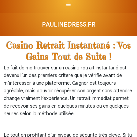
PAULINEDRESS.FR
Casino Retrait Instantané : Vos
Gains Tout de Suite !
Le fait de me trouver sur un casino retrait instantané est
devenu l’un des premiers critère que je vérifie avant de
m’intéresser à une plateforme. Gagner est toujours
agréable, mais pouvoir récupérer son argent sans attendre
change vraiment l’expérience. Un retrait immédiat permet
de recevoir ses gains en quelques minutes ou en quelques
heures selon la méthode utilisée.
Le tout en profitant d’un niveau de sécurité très élevé. Si tu