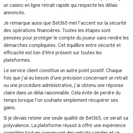
un casino en ligne retrait rapide qui respecte les délais
annoncés.
Je remarque aussi que Bet365 met l’accent sur la sécurité
des opérations financières. Toutes les étapes sont
pensées pour protéger le compte du joueur sans rendre les
démarches compliquées. Cet équilibre entre sécurité et
efficacité est loin d’être présent sur toutes les
plateformes.
Le service client constitue un autre point positif. Chaque
fois que j’ai eu besoin d’une précision concernant un retrait
ou une procédure administrative, j’ai obtenu une réponse
claire dans un délai raisonnable. Cela évite de perdre du
temps lorsque l’on souhaite simplement récupérer ses
gains.
Si je devais retenir une seule qualité de Bet365, ce serait sa
polyvalence. La plateforme réussit à offrir une expérience
complète tout en conservant des retraits rapides et un