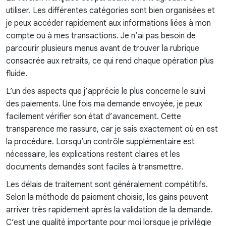
utiliser. Les différentes catégories sont bien organisées et
je peux accéder rapidement aux informations liées à mon
compte ou à mes transactions. Je n’ai pas besoin de
parcourir plusieurs menus avant de trouver la rubrique
consacrée aux retraits, ce qui rend chaque opération plus
fluide.
L’un des aspects que j’apprécie le plus concerne le suivi
des paiements. Une fois ma demande envoyée, je peux
facilement vérifier son état d’avancement. Cette
transparence me rassure, car je sais exactement où en est
la procédure. Lorsqu’un contrôle supplémentaire est
nécessaire, les explications restent claires et les
documents demandés sont faciles à transmettre.
Les délais de traitement sont généralement compétitifs.
Selon la méthode de paiement choisie, les gains peuvent
arriver très rapidement après la validation de la demande.
C’est une qualité importante pour moi lorsque je privilégie