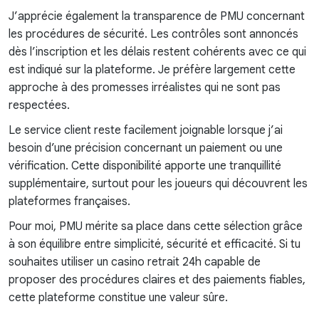
J’apprécie également la transparence de PMU concernant
les procédures de sécurité. Les contrôles sont annoncés
dès l’inscription et les délais restent cohérents avec ce qui
est indiqué sur la plateforme. Je préfère largement cette
approche à des promesses irréalistes qui ne sont pas
respectées.
Le service client reste facilement joignable lorsque j’ai
besoin d’une précision concernant un paiement ou une
vérification. Cette disponibilité apporte une tranquillité
supplémentaire, surtout pour les joueurs qui découvrent les
plateformes françaises.
Pour moi, PMU mérite sa place dans cette sélection grâce
à son équilibre entre simplicité, sécurité et efficacité. Si tu
souhaites utiliser un casino retrait 24h capable de
proposer des procédures claires et des paiements fiables,
cette plateforme constitue une valeur sûre.