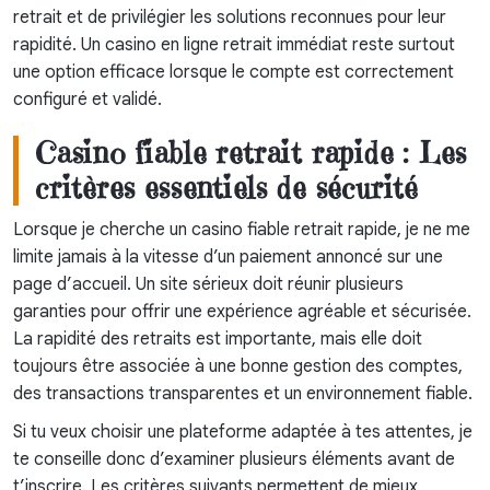
retrait et de privilégier les solutions reconnues pour leur
rapidité. Un casino en ligne retrait immédiat reste surtout
une option efficace lorsque le compte est correctement
configuré et validé.
Casino fiable retrait rapide : Les
critères essentiels de sécurité
Lorsque je cherche un casino fiable retrait rapide, je ne me
limite jamais à la vitesse d’un paiement annoncé sur une
page d’accueil. Un site sérieux doit réunir plusieurs
garanties pour offrir une expérience agréable et sécurisée.
La rapidité des retraits est importante, mais elle doit
toujours être associée à une bonne gestion des comptes,
des transactions transparentes et un environnement fiable.
Si tu veux choisir une plateforme adaptée à tes attentes, je
te conseille donc d’examiner plusieurs éléments avant de
t’inscrire. Les critères suivants permettent de mieux