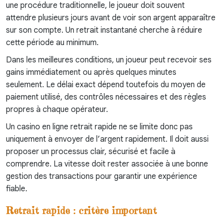
une procédure traditionnelle, le joueur doit souvent
attendre plusieurs jours avant de voir son argent apparaître
sur son compte. Un retrait instantané cherche à réduire
cette période au minimum.
Dans les meilleures conditions, un joueur peut recevoir ses
gains immédiatement ou après quelques minutes
seulement. Le délai exact dépend toutefois du moyen de
paiement utilisé, des contrôles nécessaires et des règles
propres à chaque opérateur.
Un casino en ligne retrait rapide ne se limite donc pas
uniquement à envoyer de l’argent rapidement. Il doit aussi
proposer un processus clair, sécurisé et facile à
comprendre. La vitesse doit rester associée à une bonne
gestion des transactions pour garantir une expérience
fiable.
Retrait rapide : critère important