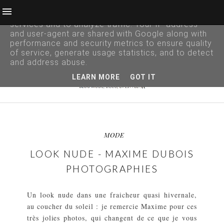
This site uses cookies from Google to deliver its
services and to analyze traffic. Your IP address
and user-agent are shared with Google along with
performance and security metrics to ensure quality
of service, generate usage statistics, and to detect
and address abuse.
LEARN MORE
GOT IT
MODE
LOOK NUDE - MAXIME DUBOIS
PHOTOGRAPHIES
Un look nude dans une fraicheur quasi hivernale,
au coucher du soleil : je remercie Maxime pour ces
très jolies photos, qui changent de ce que je vous