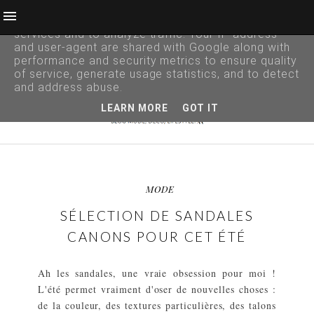
This site uses cookies from Google to deliver its
services and to analyze traffic. Your IP address
and user-agent are shared with Google along with
performance and security metrics to ensure quality
of service, generate usage statistics, and to detect
and address abuse.
LEARN MORE
GOT IT
MODE
SÉLECTION DE SANDALES
CANONS POUR CET ÉTÉ
Ah les sandales, une vraie obsession pour moi !
L'été permet vraiment d'oser de nouvelles choses :
de la couleur, des textures particulières, des talons