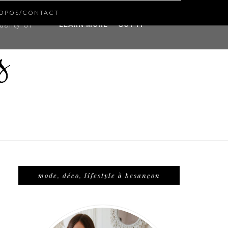
ROPOS/CONTACT
ddress and
ality of
LEARN MORE
GOT IT
mode, déco, lifestyle à besançon