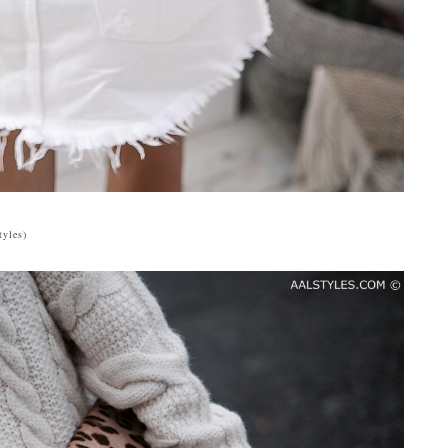
tyles
)