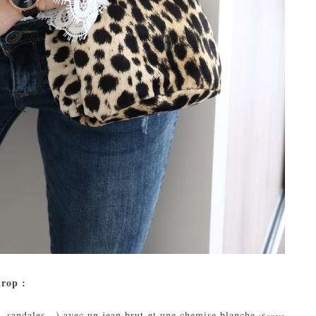
 trop :
s, sandales...) avec un jean brut et une chemise blanche
(Source