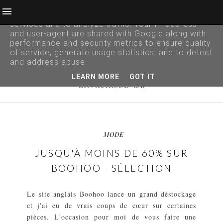
This site uses cookies from Google to deliver its
services and to analyze traffic. Your IP address
and user-agent are shared with Google along with
performance and security metrics to ensure quality
of service, generate usage statistics, and to detect
and address abuse.
LEARN MORE
GOT IT
MODE
JUSQU'À MOINS DE 60% SUR
BOOHOO - SÉLECTION
Le site anglais Boohoo lance un grand déstockage
et j'ai eu de vrais coups de cœur sur certaines
pièces. L'occasion pour moi de vous faire une